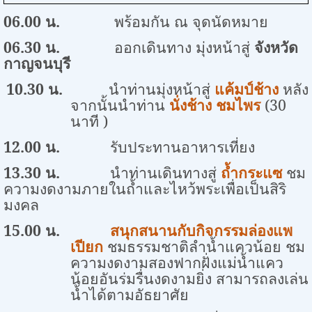
0
6
.00 น.
พร้อมกัน ณ จุดนัดหมาย
0
6
.30 น.
ออกเดินทาง มุ่งหน้าสู่
จังหวัด
กาญจนบุรี
10.30
น.
นำท่านมุ่งหน้าสู่
แค้มป์ช้าง
หลัง
จากนั้นนำท่าน
นั่งช้าง ชมไพร
(
30
นาที )
12.00
น.
รับประทานอาหารเที่ยง
13.30
น.
นำท่านเดินทางสู่
ถ้ำกระแซ
ชม
ความงดงามภายในถ้ำและไหว้พระเพื่อเป็นสิริ
มงคล
15.00
น.
สนุกสนานกับกิจกรรมล่องแพ
เปียก
ชมธรรมชาติลำน้ำแควน้อย ชม
ความงดงามสองฟากฝั่งแม่น้ำแคว
น้อยอันร่มรื่นงดงามยิ่ง สามารถลงเล่น
น้ำได้ตามอัธยาศัย