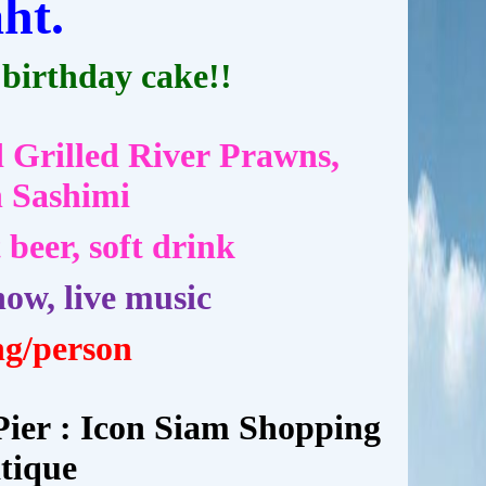
ht.
 birthday cake!!
d
Grilled River Prawns,
n Sashimi
 beer, soft drink
show,
live music
ng/person
Pier : Icon Siam Shopping
tique