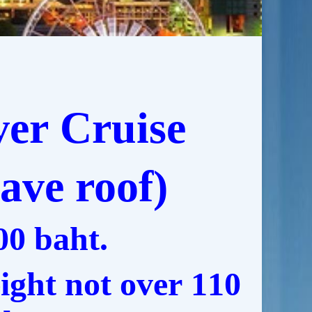
ver
Cruise
have roof
)
00
baht.
ight not over 110