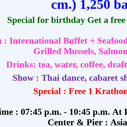
cm.)
1,250
ba
Special for birthday Get a free
: International Buffet + Seafoo
Grilled Mussels, Salmo
Drinks: tea, water, coffee
,
draft
Show :
Thai dance, cabaret 
Special : Free 1 Kratho
time :
07:45 p.m. - 10:45 p.m.
At
Center &
Pier :
Asia