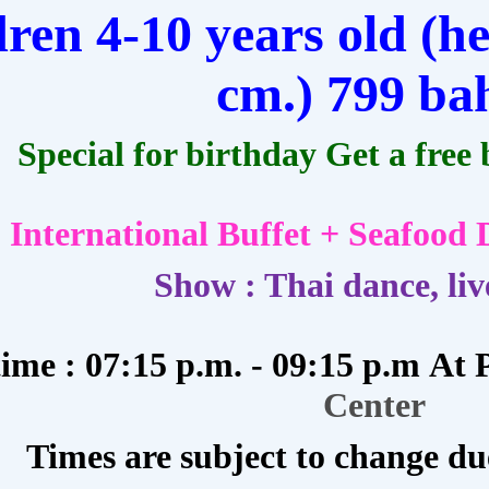
ren 4-10 years old (he
cm.) 799 bah
Special for birthday Get a free 
 International Buffet + Seafood
Show : Thai dance, li
time : 07:15 p.m. - 09:15 p.m
At P
Center
Times are subject to change due