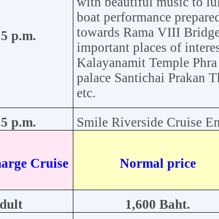
with beautiful music to lu
boat performance prepared
towards Rama VIII Bridge 
5 p.m.
important places of intere
Kalayanamit Temple Phra
palace Santichai Prakan 
etc.
5 p.m.
Smile Riverside Cruise Ent
harge Cruise
Normal price
dult
1,600 Baht.