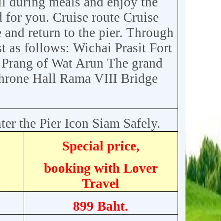
ll during meals and enjoy the
 for you. Cruise route Cruise
and return to the pier. Through
st as follows: Wichai Prasit Fort
 Prang of Wat Arun The grand
Throne Hall Rama VIII Bridge
er the Pier Icon Siam Safely.
Special price,
booking with Lover
Travel
899 Baht.