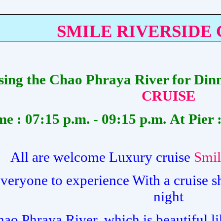
SMILE RIVERSIDE 
sing the Chao Phraya River for Din
CRUISE
me : 07:15 p.m. - 09:15 p.m.
At
Pier 
All are welcome Luxury cruise
Smil
everyone to experience With a cruise s
night
ao Phraya River, which is beautiful l