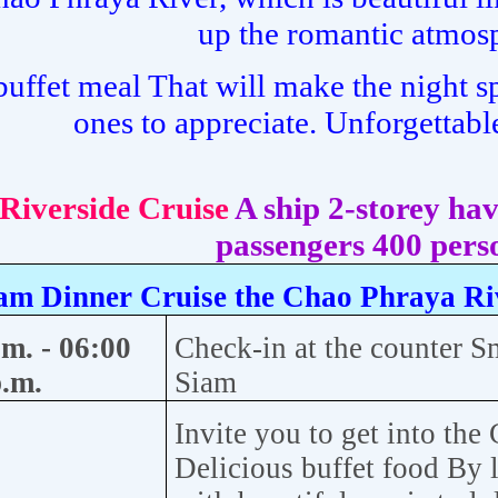
up the romantic atmos
buffet meal That will make the night s
ones to appreciate. Unforgettabl
 Riverside Cruise
A ship 2-storey h
passengers 400 pers
am Dinner Cruise the Chao Phraya Ri
.m. - 06:00
Check-in at the counter S
.m.
Siam
Invite you to get into the
Delicious buffet food By 