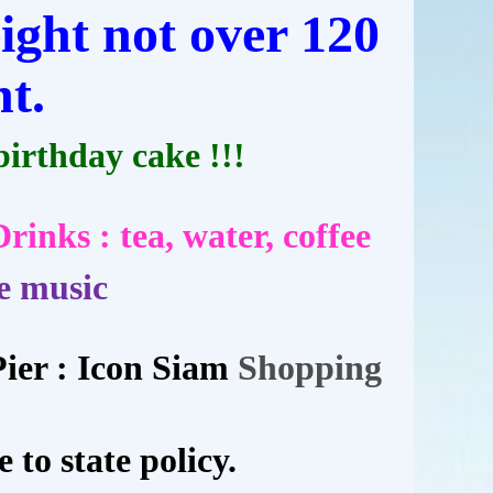
ight not over 120
t.
birthday cake !!!
Drinks : tea, water, coffee
ve music
ier : Icon Siam
Shopping
 to state policy.