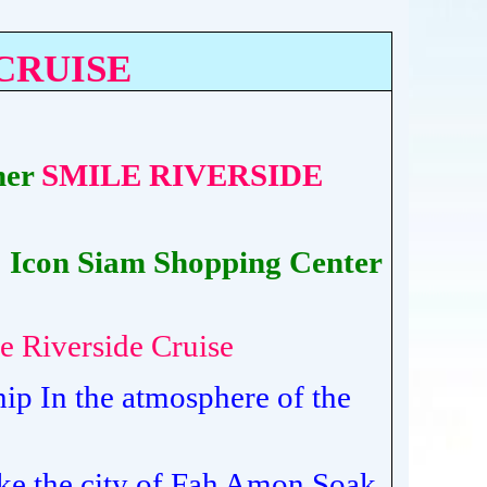
CRUISE
ner
SMILE RIVERSIDE
: Icon Siam Shopping Center
e Riverside Cruise
hip In the atmosphere of the
ike the city of Fah Amon Soak