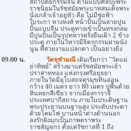
สถาปัตยกรรมจีน ตามแบบศิลปะพระ
ราชนิยมในรัชสมัยพระบาทสมเด็จพระ
นั่งเกล้าเจ้าอยู่หัว คือ ไม่มีช่อฟ้า
ใบระกา หางหงส์ หน้าปั้นเป็นลายปูน
ปั้นแบบจีน ประตูทางเข้าเป็นทรงกลม
มีปูนปั้นเป็นรูปทหารฝรั่งยืนเฝ้า 2 ข้าง
ประตู ภายในวิหารมีจิตรกรรมฝาผนัง
นูน ที่สวยงามแปลกตา เป็นอย่างยิ่ง
09.00 น.
วัดจุฬามณี
เดิมเรียกว่า "วัดแม่
ย่าทิพย์" สร้างมาแต่รัชสมัยพระเจ้า
ปราสาททอง แห่งกรุงศรีอยุธยา
ภายในวัดมีอุโบสถจตุรมุขหินอ่อน
กว้าง 40 เมตร ยาว 80 เมตร ปูพื้นด้วย
หินหยกสีเขียว จากเมืองการาจี
ประเทศปากีสถาน ภายในประดิษฐาน
พระประธานบนฐานสูง ประดับประดา
ด้วยโคมไฟ บานหน้าต่างด้านนอก
ลงรักฝังมุกเป็นภาพตราพระ
ราชลัญจกร ตั้งแต่รัชกาลที่ 1 ถึง