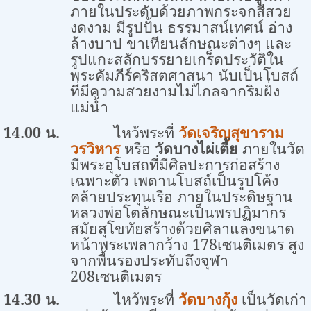
ภายในประดับด้วยภาพกระจกสีสวย
งดงาม มีรูปปั้น ธรรมาสน์เทศน์ อ่าง
ล้างบาป ขาเทียนลักษณะต่างๆ และ
รูปแกะสลักบรรยายเกร็ดประวัติใน
พระคัมภีร์คริสตศาสนา นับเป็นโบสถ์
ที่มีความสวยงามไม่ไกลจากริมฝั่ง
แม่น้ำ
14.00 น.
ไหว้พระที่
วัดเจริญสุขาราม
วรวิหาร
หรือ
วัดบางไผ่เตี้ย
ภายในวัด
มีพระอุโบสถที่มีศิลปะการก่อสร้าง
เฉพาะตัว เพดานโบสถ์เป็นรูปโค้ง
คล้ายประทุนเรือ ภายในประดิษฐาน
หลวงพ่อโตลักษณะเป็นพรปฏิมากร
สมัยสุโขทัยสร้างด้วยศิลาแลงขนาด
หน้าพระเพลากว้าง 178เซนติเมตร สูง
จากพื้นรองประทับถึงจุฬา
208เซนติเมตร
14.30 น.
ไหว้พระที่
วัดบางกุ้ง
เป็นวัดเก่า