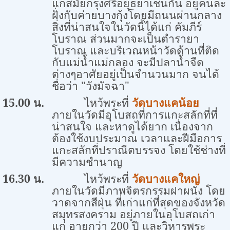
แก่สมัยกรุงศรีอยุธยาเช่นกัน อยู่คนละ
ฝั่งกับค่ายบางกุ้งโดยมีถนนผ่านกลาง
สิ่งที่น่าสนใจในวัดนี้ได้แก่ คัมภีร์
โบราณ ส่วนมากจะเป็นตำรายา
โบราณ และบริเวณหน้าวัดด้านที่ติด
กับแม่น้ำแม่กลอง จะมีปลาน้ำจืด
ต่างๆอาศัยอยู่เป็นจำนวนมาก จนได้
ชื่อว่า "วังมัจฉา"
15.00 น.
ไหว้พระที่
วัดบางแคน้อย
ภายในวัดมีอุโบสถที่การแกะสลักที่ที่
น่าสนใจ และหาดูได้ยาก เนื่องจาก
ต้องใช้งบประมาณ เวลาและฝีมือการ
แกะสลักที่ปราณีตบรรจง โดยใช้ช่างที่
มีความชำนาญ
16.30 น.
ไหว้พระที่
วัดบางแคใหญ่
ภายในวัดมีภาพจิตรกรรมฝาผนัง โดย
วาดจากสีฝุ่น ที่เก่าแก่ที่สุดของจังหวัด
สมุทรสงคราม อยู่ภายในอุโบสถเก่า
แก่ อายุกว่า 200 ปี และวิหารพระ