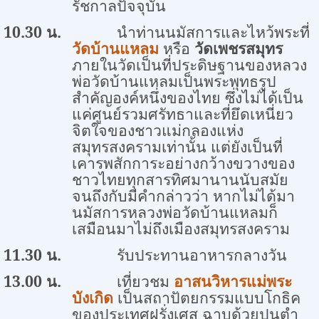
รัชกาลปัจจุบัน
1
0
.
3
0 น.
นำท่านนมัสการและไหว้พระที่
วัดบ้านแหลม
หรือ
วัดเพชรสมุทร
ภายในวัดเป็นที่ประดิษฐานของหลวง
พ่อวัดบ้านแหลมเป็นพระพุทธรูป
สำคัญองค์หนึ่งของไทย ซึ่งไม่ได้เป็น
แค่ศูนย์รวมศรัทธาและที่ยึดเหนี่ยว
จิตใจของชาวแม่กลองแห่ง
สมุทรสงครามเท่านั้น แต่ยังเป็นที่
เคารพสักการะอย่างกว้างขวางของ
ชาวไทยทุกสารทิศมานานนับสมัย
จนถึงกับมีคำกล่าวว่า หากไม่ได้มา
นมัสการหลวงพ่อวัดบ้านแหลมก็
เสมือนมาไม่ถึงเมืองสมุทรสงคราม
1
1
.
3
0 น.
รับประทานอาหารกลางวัน
13.00 น.
เที่ยวชม
อาสนวิหารแม่พระ
บังเกิด
เป็นสถาปัตยกรรมแบบโกธิค
ของประเทศฝรั่งเศส ฉาบด้วยปูนตำ