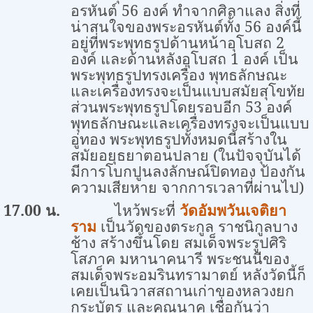
อรหันต์ 56 องค์ ทำจากศิลาแลง สิ่งที่
น่าสนใจของพระอรหันต์ทั้ง 56 องค์นี้
อยู่ที่พระพุทธรูปด้านหน้าอุโบสถ 2
องค์ และด้านหลังอุโบสถ 1 องค์ เป็น
พระพุทธรูปทรงเครื่อง พุทธลักษณะ
และเครื่องทรงจะเป็นแบบสมัยสุโขทัย
ส่วนพระพุทธรูปโดยรอบอีก 53 องค์
พุทธลักษณะและเครื่องทรงจะเป็นแบบ
อู่ทอง พระพุทธรูปทั้งหมดนี้สร้างใน
สมัยอยุธยาตอนปลาย (ในปัจจุบันได้
มีการโบกปูนลงลักษณ์ปิดทอง ป้องกัน
ความเสียหาย จากการเวลาที่ผ่านไป)
17.00 น.
ไหว้พระที่
วัดอัมพวันเจติยา
ราม
เป็นวัดของตระกูล ราชนิกูลบาง
ช้าง สร้างขึ้นโดย สมเด็จพระรูปศิริ
โสภาค มหานาคนารี พระชนนีของ
สมเด็จพระอมรินทรามาตย์ หลังวัดนี้ก็
เคยเป็นนิวาสสถานเก่าของหลวงยก
กระบัตร และคุณนาค เชื่อกันว่า