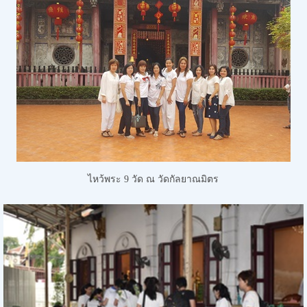
ไหว้พระ 9 วัด
ณ วัดกัลยาณมิตร