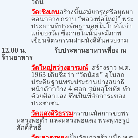
วัดนี้
สร้างขึ้นสมัยกรุงศรีอยุธยา
วัดเชิงเลน
ตอนกลาง กราบ “หลวงพ่อใหญ่” พระ
ประธานที่ประดิษฐานอยู่ในโบสถ์เก่า
แก่ของวัด ซึ่งภายในนั้นจะมีภาพ
เขียนจิตรกรรมฝาผนังสีสันสวยงาม
12.00
น
.
รับประทานอาหารเที่ยง ณ
ร้านอาหาร
สร้างราว พ.ศ.
วัดใหญ่สว่างอารมณ์
1963
เดิมชื่อว่า “วัดน้อย” อุโบสถ
ประดิษฐานพระประธานปางสมาธิ
หน้าตักกว้าง
4
ศอก สมัยสุโขทัย ทำ
ด้วยศิลาแลง ซึ่งเป็นที่สักการะของ
ประชาชน
กราบนมัสการขอพร
วัดแสงสิริธรรม
หลวงพ่อดำ และหลวงพ่อแดง พระพุทธรูป
ศักดิ์สิทธิ์
เป็นวัดเก่าสร้างเมื่อ พ.ศ.
วัดเสาธงทอง