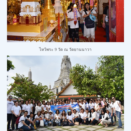
ไหว้พระ 9 วัด
ณ วัดยานนาวา