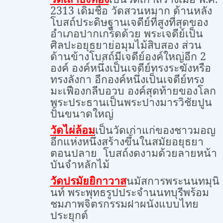
2313
เดิมชื่อ วัดสวนหมาก ด้านหลัง
โบสถ์ประดิษฐานเจดีย์ที่สูงที่สุดของ
อำเภอปากเกร็ดด้วย พระเจดีย์เป็น
ศิลปะอยุธยาย่อมุมไม้สิบสอง ส่วน
ด้านข้างโบสถ์มีเจดีย์องค์ใหญ่อีก
2
องค์ องค์หนึ่งเป็นเจดีย์ทรงระฆังหรือ
ทรงลังกา อีกองค์หนึ่งเป็นเจดีย์ทรง
มะเฟืองกลีบอวบ องค์สุดท้ายของโลก
พระประธานเป็นพระปางมารวิชัยปูน
ปั้นขนาดใหญ่
เป็นวัดเก่าแก่ของชาวมอญ
วัดไผ่ล้อม
อีกแห่งหนึ่งสร้างขึ้นในสมัยอยุธยา
ตอนปลาย โบสถ์งดงามด้วยลายหน้า
บันจำหลักไม้
นมัสการพระนนทมุนิ
วัดปรมัยยิกาวาส
นท์ พระพุทธรูปประจำนนทบุรีพร้อม
ชมภาพจิตรกรรมฝาผนังแบบไทย
ประยุกต์