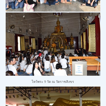
ไหว้พระ 9 วัด ณ วัดราชสิงขร