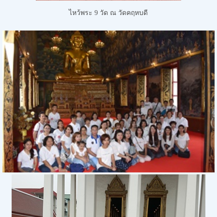
ไหว้พระ 9 วัด
ณ วัดคฤหบดี