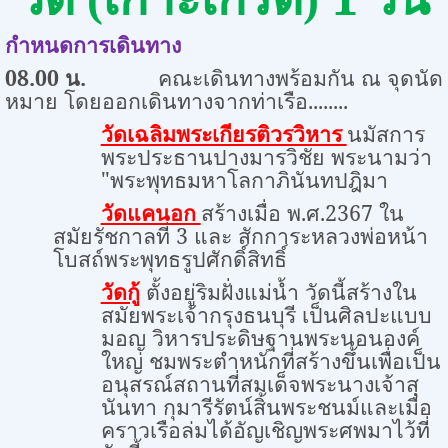
กำหนดการเดินทาง
08.00
น.
คณะเดินทางพร้อมกัน ณ จุดนัด
หมาย โดยออกเดินทางจากท่าเรือ........
นมัสการ
วัดเฉลิมพระเกียรติวรวิหาร
พระประธานปางมารวิชัย พระนามว่า
"พระพุทธมหาโลกาภินันทปฎิมา
สร้างเมื่อ พ.ศ.
2367
ใน
วัดแคนอก
สมัยรัชกาลที่
3
และ สักการะหลวงพ่อหน้า
โบสถ์พระพุทธรูปศักดิ์สิทธิ์
ตั้งอยู่ริมฝั่งแม่น้ำ วัดนี้สร้างใน
วัดกู้
สมัยพระเจ้ากรุงธนบุรี เป็นศิลปะแบบ
มอญ วิหารประดิษฐานพระนอนองค์
ใหญ่ ชมพระตำหนักที่สร้างขึ้นเพื่อเป็น
อนุสรณ์สถานที่สมเด็จพระนางเจ้าสุ
นันทา กุมารีรัตน์สิ้นพระชนม์และเมื่อ
คราวเรือล่มได้อัญเชิญพระศพมาไว้ที่