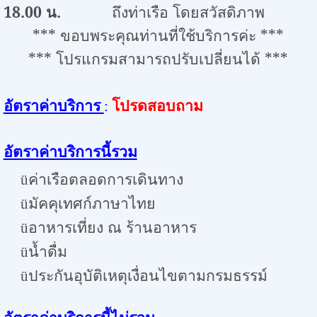
18.00
น.
ถึงท่าเรือ โดยสวัสดิภาพ
***
ขอบพระคุณท่านที่ใช้บริการค่ะ
***
***
โปรแกรมสามารถปรับเปลี่ยนได้
***
โปรดสอบถาม
อัตราค่าบริการ
:
อัตราค่าบริการนี้รวม
ค่าเรือตลอดการเดินทาง
ü
มัคคุเทศก์ภาษาไทย
ü
อาหารเที่ยง ณ ร้านอาหาร
ü
น้ำดื่ม
ü
ประกันอุบัติเหตุเงื่อนไขตามกรมธรรม์
ü