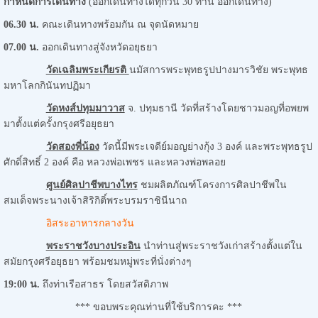
กำหนดการเดินทาง
(ออกเดินทางได้ทุกวัน 30 ท่าน ออกเดินทาง)
06.30 น.
คณะเดินทางพร้อมกัน ณ จุดนัดหมาย
07.00 น.
ออกเดินทางสู่จังหวัดอยุธยา
วัดเฉลิมพระเกียรติ
นมัสการพระพุทธรูปปางมารวิชัย พระพุทธ
มหาโลกกินันทปฏิมา
วัดหงส์ปทุมมาวาส
จ. ปทุมธานี วัดที่สร้างโดยชาวมอญที่อพยพ
มาตั้งแต่ครั้งกรุงศรีอยุธยา
วัดสองพี่น้อง
วัดนี้มีพระเจดีย์มอญย่างกุ้ง 3 องค์ และพระพุทธรูป
ศักดิ์สิทธิ์ 2 องค์ คือ หลวงพ่อเพชร และหลวงพ่อพลอย
ศูนย์ศิลปาชีพบางไทร
ชมผลิตภัณฑ์โครงการศิลปาชีพใน
สมเด็จพระนางเจ้าสิริกิติ์พระบรมราชินีนาถ
อิสระอาหารกลางวัน
พระราชวังบางประอิน
นำท่านสู่พระราชวังเก่าสร้างตั้งแต่ใน
สมัยกรุงศรีอยุธยา พร้อมชมหมู่พระที่นั่งต่างๆ
19
:00 น.
ถึงท่าเรือสาธร โดยสวัสดิภาพ
*** ขอบพระคุณท่านที่ใช้บริการคะ ***