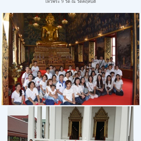
ไหว้พระ 9 วัด
ณ วัดคฤหบดี