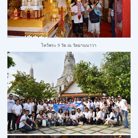
ไหว้พระ 9 วัด
ณ วัดยานนาวา