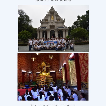
ไหว้พระ 9 วัด
ณ วัดระฆัง