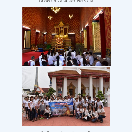
ไหว้พระ 9 วัด
ณ วัดราชาธิวาส