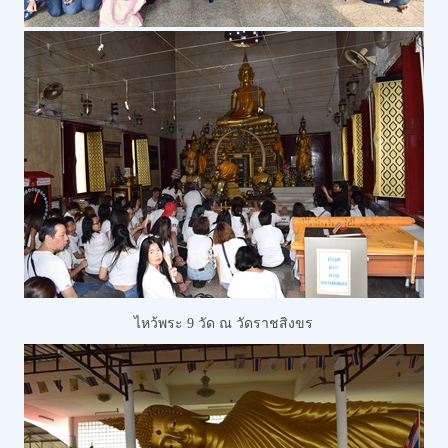
ไหว้พระ 9 วัด ณ วัดราชสิงขร