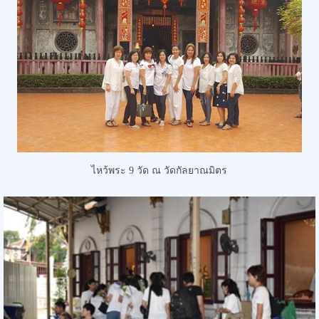
ไหว้พระ 9 วัด
ณ วัดกัลยาณมิตร