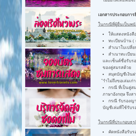
ไม่ยิ้มให้เห็นฟัน
เอกสารประกอบการยื่
ในกรณีที่ผู้ยื่นเป็น
ให้แสดงหนังสือ
ทะเบียนบ้าน ( 
สำเนาใบเปลี่ยน
สำเนาทะเบียนส
และเซ็นต์ชื่อรับ
ของคู่สมรสด้วย
สมุดบัญชีเงินฝ
ำำไม่ถึงขอเล่มเก่า
กรณี ที่เป็นคู
ภาษาอังกฤษ จึงสา
กรณี รับรองญา
บัญชีเล่มที่ใช้รับ
ในกรณีที่ประกอบธุรก
คัดหนังสือรับร