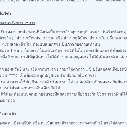
จะต้องเป็นรูปถ่ายที่ชัดเจนและถ่ายไม่เกิน 6 เดือน 2 ใบ *** ซึ่งจะต้องตรงต
นวีซ่า
พนักงานหรือข้าราชการ
รับรอง จากหน่วยงานที่สังกัดเป็นภาษาอังกฤษ ระบุตำแหน่ง, วันเริ่มทำงาน,
ตัวจริง ) / สำเนาบัตรประชาชน หรือ สำเนาสูจิบัตร /สำเนาใบเปลี่ยน-นามสก
-นามสกุล (ถ้ามี) ( ต้องแปลเอกสารเป็นภาษาอังกฤษเท่านั้น )
มรส 1 ชุด / ใบหย่า / ใบมรณะบัตร กรณีที่ไม่ได้จดทะเบียนสมรส ต้องมี
รองทั้ง 2 ท่าน กรณีที่ผู้เดินทางไม่ได้ทำงาน และคู่สมรสไม่ได้เดินทางด
าก ออมทรัพย์ และ เงินฝากประจำ ฝากมาไม่ต่ำกว่า 1 ปี ปรับสมุดจนถึงยอดปัจ
ด้วย ***จำเป็นต้องมี สมุดบัญชีเงินฝากที่นำมายื่น ตัวจริง
่สมรส สามารถใช้บัญชีของสามี หรือภรรยาได้ แต่ต้องมีทะเบียนสมรสยืนยัน 
มารถใช้หลักฐานการเงินเดียวกันได้
ติพี่น้อง ต้องแนบจดหมายรับรองที่แสดงความเกี่ยวข้องกันซึ่งสามารถพิมพ์
รองมาด้วย
ิจส่วนตัว
องจดทะเบียนบริษัท หรือ ทะเบียนการค้าจากกระทรวงพาณิชย์ อายุไม่ต่ำกว่า