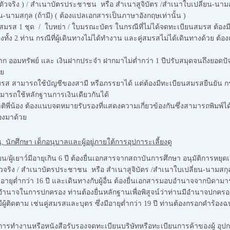
ตัวจริง ) / สำเนาบัตรประชาชน หรือ สำเนาสูจิบัตร /สำเนาใบเปลี่ยน-นามสก
-นามสกุล (ถ้ามี) ( ต้องแปลเอกสารเป็นภาษาอังกฤษเท่านั้น )
มรส 1 ชุด / ใบหย่า / ใบมรณะบัตร ในกรณีที่ไม่ได้จดทะเบียนสมรส ต้อง
รองทั้ง 2 ท่าน กรณีที่ผู้เดินทางไม่ได้ทำงาน และคู่สมรสไม่ได้เดินทางด
าก ออมทรัพย์ และ เงินฝากประจำ ฝากมาไม่ต่ำกว่า 1 ปีปรับสมุดจนถึงยอดปัจจ
วย
่สมรส สามารถใช้บัญชีของสามี หรือภรรยาได้ แต่ต้องมีทะเบียนสมรสยืนยัน 
มารถใช้หลักฐานการเงินเดียวกันได้
ติพี่น้อง ต้องแนบจดหมายรับรองที่แสดงความเกี่ยวข้องกันซึ่งสามารถพิมพ์
รองมาด้วย
น
,
นักศึกษา เด็กอนุบาลและผู้อยู่ภายใต้การอุปการะเลี้ยงดู
ียน/ผู้เยาว์มีอายุเกิน 6 ปี ต้องยื่นเอกสารจากสถาบันการศึกษา อนุมัติการหย
ัวจริง / สำเนาบัตรประชาชน หรือ สำเนาสูจิบัตร /สำเนาใบเปลี่ยน-นามสกุล 
ว์อายุต่ำกว่า 16 ปี และเดินทางกับผู้อื่น ต้องยื่นเอกสารมอบอำนาจจากบิดามารด
ี่มีอำนาจในการปกครอง ท่านต้องยื่นหลักฐานเพื่อพิสูจน์ว่าท่านมีอำนาจปกครองผู้
มีผู้ติดตาม เช่นคู่สมรสและบุตร ซึ่งมีอายุต่ำกว่า 19 ปี ท่านต้องกรอกคำร้อ
งการทำงานหรือหนังสือรับรองจดทะเบียนบริษัทหรือทะเบียนการค้าของผู้ อุ