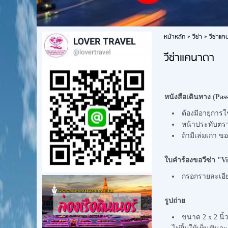
หน้าหลัก
>
วีซ่า
>
วีซ่าแ
วีซ่าแคนาดา
หนังสือเดินทาง (
Pass
ต้องมีอายุการใ
หน้าประทับตราต
ถ้ามีเล่มเก่า ขอ
ใบคำร้องขอวีซ่า "
V
กรอกรายละเอียด
รูปถ่าย
ขนาด 2 x 2 นิ้