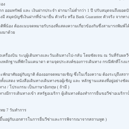
รอง
าก ออมทรัพย์ และ เงินฝากประจำ ฝากมาไม่ต่ำกว่า 1 ปี ปรับสมุดจนถึงยอดปั
มุดบัญชีเงินฝากที่นำมายื่น ตัวจริง หรือ Bank Guarantee ตัวจริง จากท
ติพี่น้อง ต้องแนบจดหมายรับรองที่แสดงความเกี่ยวข้องกันซึ่งสามารถพิมพ์
รองมาด้วย
เครื่องบิน ระบุผู้เดินทางและวันเดินทางไป-กลับ โดยชัดเจน ณ วันที่รับผลวีซ
งหลักฐานที่พักในแคนาดา ตามจุดประสงค์ของการเดินทาง กรณีพักที่โรงแร
ะพักอาศัยอยู่กับญาติ ต้องออกจดหมายเชิญ ซึ่งในเรื่องความ ต้องระบุถึงสถานที่
มทั้งแสดง หนังสือเดินทางเดินทางขอผู้เชิญ และ หลักฐานแสดงที่อยู่อย่างชัด
าง / โปรแกรม เป็นภาษาอังกฤษ ( ถ้ามี )
ีการเดินทางเข้า สหรัฐอเมริกา ผู้เดินทางต้องทำการยื่นขอวีซ่าอเมริกานั
ทย 7 วันทำการ
 ขึ้นอยู่กับเอกสารในการยื่นวีซ่าและการพิจารณาจากสถานทูต )