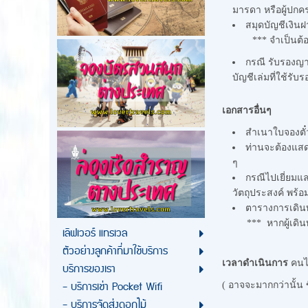
มารดา หรือผู้ปกค
สมุดบัญชีเงินฝ
*** จำเป็นต้องมี ส
กรณี รับรองญา
บัญชีเล่มที่ใช้รับ
เอกสารอื่นๆ
สำเนาใบจองตั๋ว
ท่านจะต้องแสด
ๆ
กรณีไปเยี่ยมแล
วัตถุประสงค์ พร้อ
ตารางการเดินท
*** หากผู้เดินทางม
เลิฟเวอร์ แทรเวล
ตัวอย่างลูกค้าที่มาใช้บริการ
เวลาดำเนินการ
คนไ
บริการของเรา
- บริการเช่า Pocket Wifi
( อาจจะมากกว่านั้น
- บริการจัดส่งดอกไม้