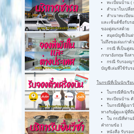
ทะเบียนบ้าน ( 
สำเนาใบเปลี่ยน
สำเนาทะเบียนส
และเซ็นต์ชื่อรับ
ของคู่สมรสด้วย
สมุดบัญชีเงินฝ
ไม่ถึงขอเล่มเก่าด้
กรณี ที่เป็นคู
ภาษาอังกฤษ จึงสา
กรณี รับรองญา
บัญชีเล่มที่ใช้รับ
ในกรณีที่เป็นนักเรีย
ในกรณีที่นักเร
ทะเบียนบ้าน ต
ในกรณีที่ผู้เยา
ทางกับผู้ดูแล/ผู้ท
ใน กรณีที่ท่าน
คำถามข้อ 1
หนังสือ รับรอ