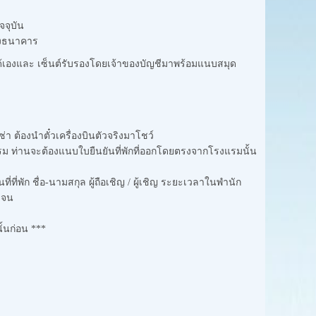
จจุบัน
างธนาคาร
ได้เองและ เซ็นต์รับรองโดยเจ้าของบัญชีมาพร้อมแนบสมุด
่า ต้องนำตั๋วเครื่องบินตัวจริงมาโชว์
ม ท่านจะต้องแนบใบยืนยันที่พักที่ออกโดยตรงจากโรงแรมนั้น
ที่พัก ชื่อ-นามสกุล ผู้ถือเชิญ / ผู้เชิญ ระยะเวลาในพำนัก
เจน
้นก่อน ***