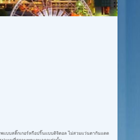
ัดภาพแบบสติ๊กเกอร์หรือปริ๊นแบบดิจิตอล ไม่สวมแว่นตากันแดด