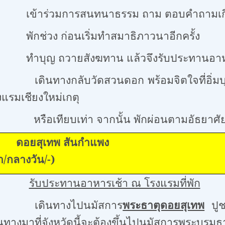
ร่วมการสนทนาธรรม ถาม ตอบคำถามเกี่ย
ช่วง ก่อนเริ่มทำสมาธิภาวนาอีกครั้ง
ุญ ถวายสังฆทาน แล้วจึงรับประทานอาห
นทางกลับวัดสวนดอก พร้อมจิตใจที่อิ่มบุญ แล
งแรมเชียงใหม่เกตุ
บเท่า จากนั้น พักผ่อนตามอัธยาศั
พฤหัสบดี: ดอยสุ
ลางวัน/
-
)
.
รับประทานอาหารเช้า ณ โรงแรมที่พัก
ินทางไปนมัสการ
พระธาตุดอยสุเทพ
ปูชน
ินทางมาที่จังหวัดนี้จะต้องขึ้นไปนมัสการพระบ