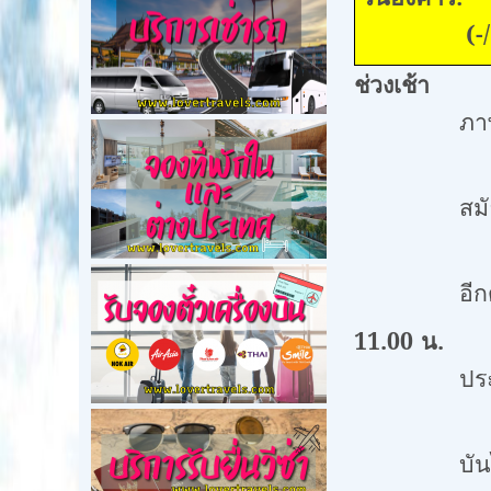
(
-
ช่วงเช้า
รถร
ภา
ตลอดจนเสา
สม
และม
อีก
11.00 น.
น
ปร
ได้เกิดแผ่
บัน