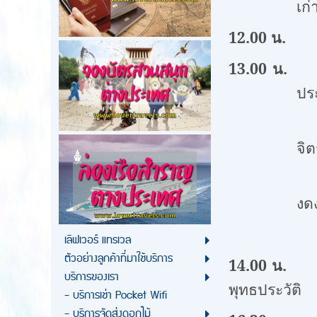
เก่
12.00 น.
13.00 น.
น
ปร
ซึ่งชาวเช
จิ
ประชันฝีม
งด
วิถีชีว
เลิฟเวอร์ แทรเวล
ตัวอย่างลูกค้าที่มาใช้บริการ
14.00 น.
บริการของเรา
พุทธประวัติ
- บริการเช่า Pocket Wifi
- บริการจัดส่งดอกไม้