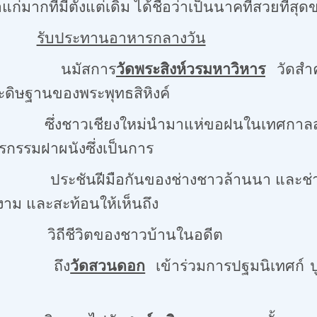
าแก่มากที่มีตั้งแต่เดิม ได้ชื่อว่าเป็นนาคที่สวยที่ส
รับประทานอาหารกลางวัน
มัสการ
วัดพระสิงห์วรมหาวิหาร
วัดสำคั
ะดิษฐานของพระพุทธสิหิงค์
ียงใหม่นำมาแห่ขอฝนในเทศกาลสงกรานต
ตรกรรมฝาผนังซึ่งเป็นการ
ือกันของช่างชาวล้านนา และช่างจากกรุ
งาม และสะท้อนให้เห็นถึง
ิตของชาวบ้านในอดีต
ถึง
วัดสวนดอก
เข้าร่วมการปฐมนิเทศก์ ป