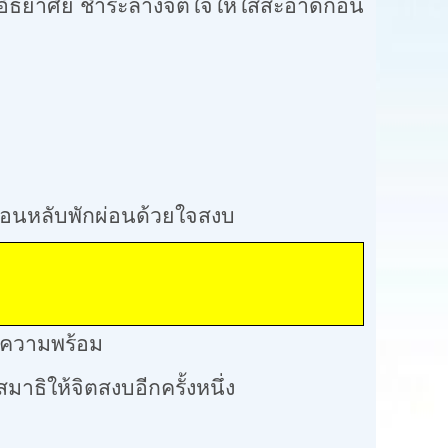
ัธยาศัย ชำระล้างจิตใจให้ใสสะอาดก่อน
นหลับพักผ่อนด้วยใจสงบ
บัติธรรม
มความพร้อม
ห้จิตสงบอีกครั้งหนึ่ง