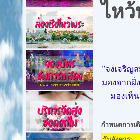
ไหว้
"จงเจริญสมา
มองจากฝั่ง
มองเห็น
กำหนดการเด
วั