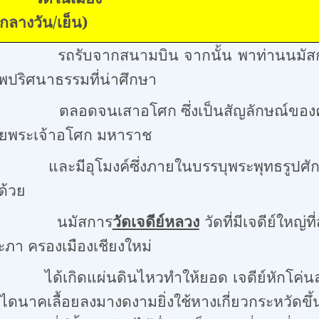
/กลางวัน/เย็น)
ับจากสนามบิน จากนั้น พาท่านนมัส
พปริศนาธรรมที่น่าศึกษา
อโศก ซึ่งเป็นสัญลักษณ์ของความเจริ
ัยพระเจ้าอโศก มหาราช
ีอุโมงค์
ซึ่งภายในบรรบุพระพุทธรูปศักด
ด้วย
มัสการ
วัดเจดีย์หลวง
วัดที่มีเจดีย์ใหญ่
ะภา ครองเมืองเชียงใหม่
นดินไหวทำให้ยอด เจดีย์หักโค่นลง เมื่อป
ไดนาคเลื้อยลงมางดงามยิ่งใช้หางเกี่ยวกระหวัดขึ้นไ