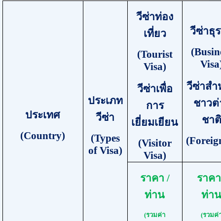
วีซ่าท่อง
วีซ่าธุ
เที่ยว
(
Busin
(
Tourist
Visa
Visa
)
วีซ่าสำ
วีซ่าเพื่อ
ประเภท
ชาวต่
การ
ประเทศ
วีซ่า
ชาต
เยี่ยมเยียน
(
Country
)
(
Types
(
Foreig
(
Visitor
of Visa
)
Visa
)
ราคา /
ราคา
ท่าน
ท่า
(รวมค่า
(รวมค่