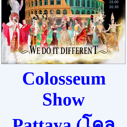
Colosseum
Show
Pattaya
(
โคล