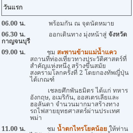
วันแรก
0
6
.
0
0 น.
พร้อมกัน ณ จุดนัดหมาย
0
6
.
3
0 น.
ออกเดินทาง มุ่งหน้าสู่
จังหวัด
กาญจนบุรี
09.00
น.
ชม
สะพานข้ามแม่น้ำแคว
สถานที่ท่องเที่ยวทางประวัติศาสตร์ที่
สำคัญแห่งหนึ่ง สร้างขึ้นสมัย
สงครามโลกครั้งที่ 2 โดยกองทัพญี่ปุ่น
ได้เกณฑ์
เชลยศึกพันธมิตร ได้แก่ ทหาร
อังกฤษ
,
อเมริกัน
,
ออสเตรเลียและ
ฮอลันดา จำนวนมากมาสร้างทาง
รถไฟสายยุทธศาสตร์ผ่านประเทศ
พม่า
11.00
น.
ชม
น้ำตกไทรโยคน้อย
ให้ท่าน