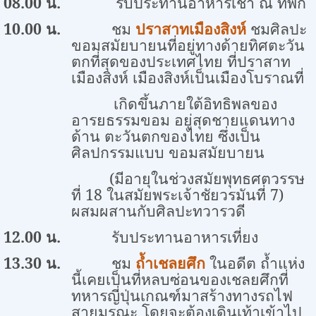
0
8
.00 น.
รับประทานอาหารเช้า
ณ ที่พัก
10.00
น.
ชม
ปราสาทเมืองสิงห์
ชมศิลปะ
ขอมสมัยบายนที่อยู่ทางด้ายทิศตะวัน
ตกที่สุดของประเทศไทย ที่ปราสาท
เมืองสิงห์ เมืองสิงห์เป็นเมืองโบราณที่
เกิดขึ้นภายใต้อิทธิพลของ
อารยธรรมขอม อยู่สุดชายแดนทาง
ด้าน ตะวันตกของไทย ซึ่งเป็น
ศิลปกรรมแบบ ขอมสมัยบายน
(มีอายุในช่วงสมัยพุทธศตวรรษ
ที่
18
ในสมัยพระเจ้าชัยวรมันที่
7)
ผสมผสานกับศิลปะทวารวดี
12.00
น.
รับประทานอาหารเที่ยง
13.30
น.
ชม
ถ้ำเชลยศึก
ในอดีต ถ้ำแห่ง
นี้เคยเป็นที่หลบซ่อนของเชลยศึกที่
ทหารญี่ปุ่นเกณฑ์มาสร้างทางรถไฟ
สายมรณะ โดยจะต้องเดินเท้าเข้าไป