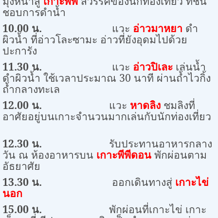
มุ่งหน้าสู่
เกาะพีพี
สวรรค์ของนักท่องเที่ยว ที่ชื่น
ชอบการดำน้ำ
10.00
น.
แวะ
อ่าวมาหยา
ดำ
ผิวน้ำ ที่อ่าวโละซามะ อ่าวที่ยังอุดมไปด้วย
ปะการัง
11.30
น.
แวะ
อ่าวปิเละ
เล่นน้ำ
ดำผิวน้ำ ใช้เวลาประมาณ
30
นาที ผ่านถ้ำไวกิ้ง
ถ้ำกลางทะเล
12.00
น.
แวะ
หาดลิง
ชมลิงที่
อาศัยอยู่บนเกาะจำนวนมากเล่นกับนักท่องเที่ยว
12.30
น.
รับประทานอาหารกลาง
วัน ณ ห้องอาหารบน
เกาะพีพีดอน
พักผ่อนตาม
อัธยาศัย
13.30
น.
ออกเดินทางสู่
เกาะไข่
นอก
15.00
น
.
พักผ่อนที่เกาะไข่ เกาะ