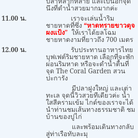
ปลาหลากหลาย และเป็นอีกจุด
นึงที่ดำน้ำสวยมากมากค่ะ
11.00
น.
เราจะเล่นน้ำริม
ชายหาดที่ซึ่ง
“หาดทรายขาวดุจ
ผงแป้ง
”
ให้เราได้ยลโฉม
ชายหาดงามที่ยาวถึง 700 เมตร
12.00
น.
รับประทานอาหารไทย
บุฟเฟต์ริมชายหาด เลือกที่จะพัก
ผ่อนริมหาด หรือจะดำน้ำตื้นที่
จุด
The Coral Garden
สวน
ปะการัง
มีปลาฝูงใหญ่ และเต่า
ทะเล จุดนี้วิวสวยทีเดียวค่ะ น้ำ
ใสสีครามเข้ม ไกด์ของเราจะได้
นำท่านชมเส้นทางธรรมชาติ ชม
บ้านของปูไก่
และพร้อมเดินทางกลับ
สู่ท่าเรือทับละมุ