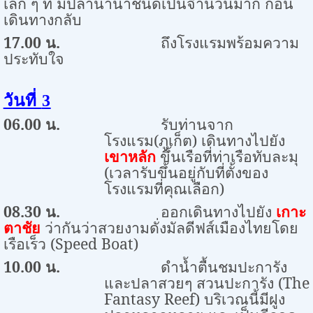
เล็ก ๆ ที่ มีปลานานาชนิดเป็นจำนวนมาก ก่อน
เดินทางกลับ
17.00
น.
ถึงโรงแรมพร้อมความ
ประทับใจ
วันที่
3
06.00
น.
รับท่านจาก
โรงแรม(ภูเก็ต) เดินทางไปยัง
เขาหลัก
ขึ้นเรือที่ท่าเรือทับละมุ
(เวลารับขึ้นอยู่กับที่ตั้งของ
โรงแรมที่คุณเลือก)
08.30
น.
ออกเดินทางไปยัง
เกาะ
ตาชัย
ว่ากันว่าสวยงามดั่งมัลดีฟส์เมืองไทยโดย
เรือเร็ว (
Speed Boat)
10.00
น.
ดำน้ำตื้นชมปะการัง
และปลาสวยๆ สวนปะการัง (
The
Fantasy Reef)
บริเวณนี้มีฝูง