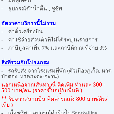
-
อุปกรณ์ดำน้ำตื้น
,
ชูชีพ
อัตราค่าบริการนี้ไม่รวม
-
ค่าตั๋วเครื่องบิน
-
ค่าใช้จ่ายส่วนตัวที่ไม่ได้ระบุในรายการ
-
ภาษีมูลค่าเพิ่ม
7%
และภาษีหัก ณ ที่จ่าย
3%
สิ่งที่รวมกับโปรแกรม
-
รถรับส่ง จากโรงแรมที่พัก (ตัวเมืองภูเก็ต
,
หาด
ป่าตอง
,
หาดกะตะ-กะรน)
นอกเหนือจากเส้นทางนี้ คิดเพิ่ม ท่านละ 300 -
500 บาท/คน (ราคาขึ้นอยู่กับพื้นที่ )
** รับจากสนามบิน คิดค่ารถเก่ง 800 บาท/คัน/
เที่ยว
-
เสื้อชูชีพ + อุปกรณ์ดำผิวน้ำ
Snorkelling