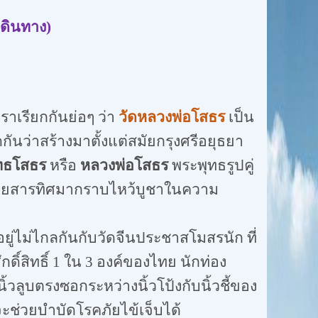
ดินทาง)
่เราเรียกกันย่อๆ ว่า
วัดหลวงพ่อโสธร
เป็น
าดกันว่าสร้างมาตั้งแต่สมัยกรุงศรีอยุธยา
ทธโสธร
หรือ
หลวงพ่อโสธร
พระพุทธรูปคู่
หลายสารทิศมากราบไหว้บูชาในความ
้งอยู่ไม่ไกลกันกับวัดจีนประชาสโมสรนัก ที่
ดิ์สิทธิ์
1
ใน
3
องค์ของไทย นักท่อง
ลูบตรงซอกระหว่างนิ้วโป้งกับนิ้วชี้ของ
ะช่วยบำบัดโรคภัยไข้เจ็บได้