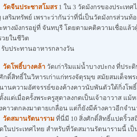
วัดจีนประชาสโมสร
1
ใน
3
วัดมังกรของประเทศไทย
 เสริมทรัพย์ เพราะว่ากันว่าที่นี่เป็นวัดมังกรส่วนท้อง
หางมังกรอยู่ที่ จันทบุรี โดยตามคติความเชื่อแล้วผู้
รวยในชีวิต
ะทานอาหารกลางวัน
วัดโพธิ์บางคล้า
วัดเก่าริมแม่น้ำบางปะกง ที่ปร
ศักดิ์สิทธิ์ในวิหารเก่าแก่ทรงจัตุรมุข สมัยสมเด็
านความอัศจรรย์ของค้างคาวนับพันตัวใต้กิ่งโพธิ์
ตั้งแต่เมื่อครั้งพระครูสุตาลงกตเป็นเจ้าอาวาส แ
งคาวตกลงมาตายเกลื่อน แต่ก็ยังมีค้างคาวอีกจำนว
วัดสมานรัตนาราม
ที่นี่มี
10
สิ่งศักดิ์สิทธิ์แปดริ้
สุดในประเทศไทย สำหรับที่วัดสมานรัตนารามนี้ เป็นวัดท