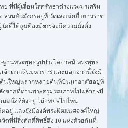
 ที่มีผู้เลื่อมใสศรัทธาต่างแวะมาเสริม
 ส่วนหัวมังกรอยู่ที่ วัดเล่งเน่ยยี่ เยาวราช
ใดที่ได้ลูบท้องมังกรจะมีความมั่งคั่ง
ะดิษฐานพระพุทธรูปปางไสยาสน์ พระพุทธ
จพระเจ้าตากสินมหาราช และนอกจากนี้ยังมี
ต้นใหญ่หลากหลายต้นที่บินมาอาศัยอยู่ที่
ม้หลังจากที่ท่านพระครูมรณภาพไปแล้วจะมี
นหนึ่งที่ยังอยู่ ไม่อพยพไปไหน
วสถิตอยู่ และยังมีองค์พระพิฒเนศองค์ใหญ่
ี่มีสิ่งศักดิ์สิทธิ์ถึง
10
แห่งด้วยกันที่