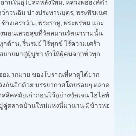
ะธานในอุโบสถหลังใหม่
,
หลวงพ่อองค์ดำ
ตว์กวนอิม ปางประทานบุตร
,
พระพิฆเนศ
,
ช้างเอราวัณ
,
พระราหู
,
พระพรหม และ
งนอนเสวยสุขที่วัดสมานรัตนารามนั้น
ทุกด้าน
,
รื่นรมย์ ไร้ทุกข์ ไร้ความเศร้า
ยมาสู่ผู้บูชา ทำให้ผู้คนจากทั่วทุก
อร่อยมากมาย ของโบราณที่หาดูได้ยาก
มหลังกันอีกด้วย บรรยากาศโดยรอบๆ ตลาด
ิคสมัยเก่าก่อนไว้อย่างชัดเจน ไฮไลท์
อยู่คู่ตลาดบ้านใหม่แห่งนี้มานาน มีข้าวห่อ