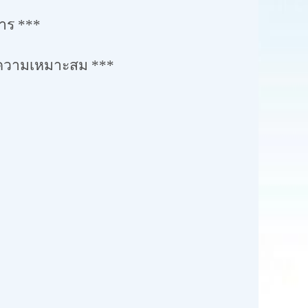
การ
***
มความเหมาะสม
***