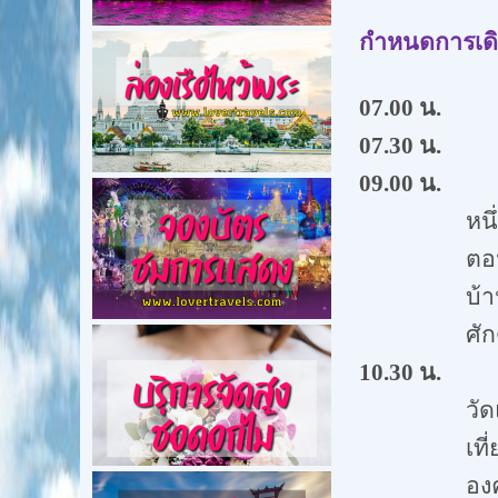
กำหนดการเด
07
.
00
น.
พร้
07
.
30
น.
ออก
09.00
น.
หนึ
ตอน
บ้
ศัก
10.30
น.
วัด
เท
อง