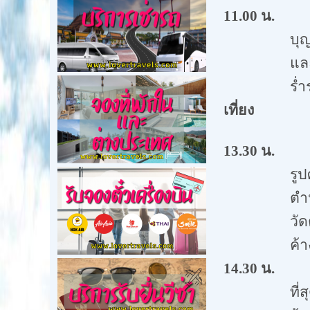
11.00
น.
บุญ
และ
ร่ำ
เที่ยง
รับปร
13.30
น.
รูป
ตำน
วัด
ค้า
14.30
น.
ที่