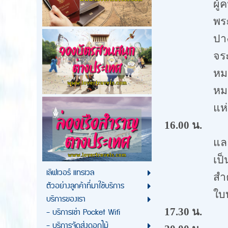
ผู
พระ
ปา
จร
หม
หม
แห
16.00
น.
แล
เป
เลิฟเวอร์ แทรเวล
สำค
ตัวอย่างลูกค้าที่มาใช้บริการ
ใบ
บริการของเรา
- บริการเช่า Pocket Wifi
17
.
30
น.
เดิ
- บริการจัดส่งดอกไม้