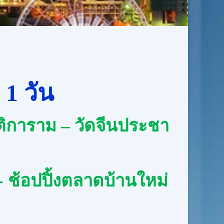
า
1
วัน
ติการาม – วัดจีนประชา
- ช้อปปิ้งตลาดบ้านใหม่