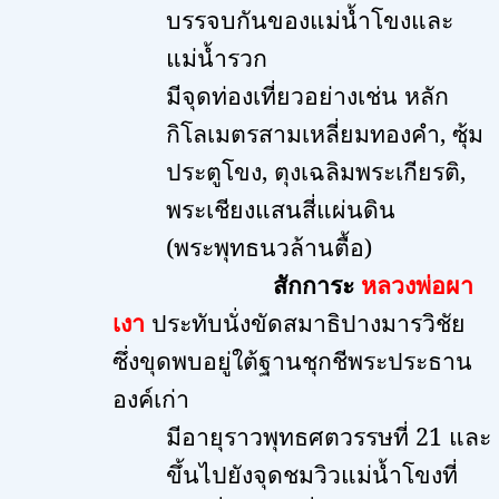
บรรจบกันของแม่น้ำโขงและ
แม่น้ำรวก
มีจุดท่องเที่ยวอย่างเช่น หลัก
กิโลเมตรสามเหลี่ยมทองคำ
,
ซุ้ม
ประตูโขง
,
ตุงเฉลิมพระเกียรติ
,
พระเชียงแสนสี่แผ่นดิน
(พระพุทธนวล้านตื้อ)
สักการะ
หลวงพ่อผา
เงา
ประทับนั่งขัดสมาธิปางมารวิชัย
ซึ่งขุดพบอยู่ใต้ฐานชุกชีพระประธาน
องค์เก่า
มีอายุราวพุทธศตวรรษที่
21
และ
ขึ้นไปยังจุดชมวิวแม่น้ำโขงที่