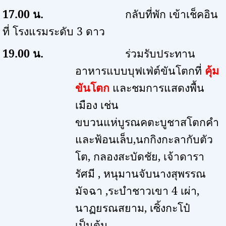
17.00
น.
กลับที่พัก เข้าเช็คอิน
ที่ โรงแรมระดับ
3
ดาว
19.00
น.
ร่วมรับประทาน
อาหารแบบบุฟเฟ่ต์ขันโตกที่
คุ้ม
ขันโตก
และชมการแสดงพื้น
เมือง เช่น
ขบวนแห่บูรณคตะบูชาสโตกคำ
และฟ้อนเล็บ
,
นกกิงกะลากับตัว
โต
,
กลองสะบัดชัย
,
เจ้าดารา
รัศมี
,
หนุมานจับนางสุพรรณ
มัจฉา
,
ระบำชาวเขา
4
เผ่า
,
นาฏยรณสยาม
,
เซิ้งกะโป๋
เป็นต้น