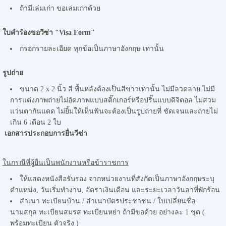
ถ้ามีเล่มเก่า ขอเล่มเก่าด้วย
ใบคำร้องขอวีซ่า "
Visa Form"
กรอกรายละเอียด ทุกข้อเป็นภาษาอังกฤษ เท่านั้น
รูปถ่าย
ขนาด 2 x 2 นิ้ว สี พื้นหลังต้องเป็นสีขาวเท่านั้น ไม่มีลวดลาย ไม่มี
การแต่งภาพถ่ายไม่อัดภาพแบบสติ๊กเกอร์หรือปริ๊นแบบดิจิตอล ไม่สวม
แว่นตากันแดด ไม่ยิ้มให้เห็นฟันจะต้องเป็นรูปถ่ายที่ ชัดเจนและถ่ายไม่
เกิน 6 เดือน 2 ใบ
เอกสารประกอบการยื่นวีซ่า
ในกรณีที่ผู้ยื่นเป็นพนักงานหรือข้าราชการ
ให้แสดงหนังสือรับรอง จากหน่วยงานที่สังกัดเป็นภาษาอังกฤษระบุ
ตำแหน่ง, วันเริ่มทำงาน, อัตราเงินเดือน และระยะเวลาวันลาที่พักร้อน
สำเนา ทะเบียนบ้าน / สำเนาบัตรประชาชน / ใบเปลี่ยนชื่อ
นามสกุล ทะเบียนสมรส ทะเบียนหย่า ถ้ามีขอด้วย อย่างละ 1 ชุด (
พร้อมทะเบียน ตัวจริง )