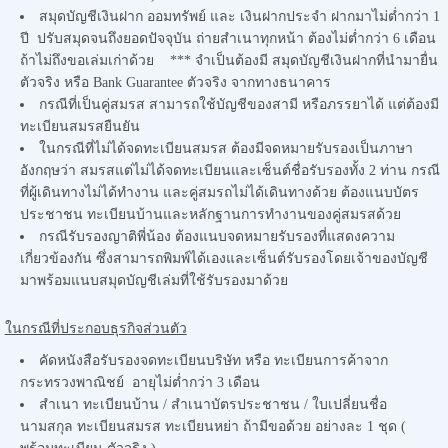
สมุดบัญชีเงินฝาก ออมทรัพย์ และ เงินฝากประจำ ฝากมาไม่ต่ำกว่า 1
ปี ปรับสมุดจนถึงยอดปัจจุบัน ถ่ายสำเนาทุกหน้า ต้องไม่ต่ำกว่า 6 เดือน
ถ้าไม่ถึงขอเล่มเก่าด้วย *** จำเป็นต้องมี สมุดบัญชีเงินฝากที่นำมายื่น
ตัวจริง หรือ Bank Guarantee ตัวจริง จากทางธนาคาร
กรณีที่เป็นคู่สมรส สามารถใช้บัญชีของสามี หรือภรรยาได้ แต่ต้องมี
ทะเบียนสมรสยืนยัน
ในกรณีที่ไม่ได้จดทะเบียนสมรส ต้องมีจดหมายรับรองเป็นภาษา
อังกฤษว่า สมรสแต่ไม่ได้จดทะเบียนและเซ็นต์ชื่อรับรองทั้ง 2 ท่าน กรณี
ที่ผู้เดินทางไม่ได้ทำงาน และคู่สมรถไม่ได้เดินทางด้วย ต้องแนบบัตร
ประชาชน ทะเบียนบ้านและหลักฐานการทำงานของคู่สมรสด้วย
กรณีรับรองญาติพี่น้อง ต้องแนบจดหมายรับรองที่แสดงความ
เกี่ยวข้องกัน ซึ่งสามารถพิมพ์ได้เองและเซ็นต์รับรองโดยเจ้าของบัญชี
มาพร้อมแนบสมุดบัญชีเล่มที่ใช้รับรองมาด้วย
ในกรณีที่ประกอบธุรกิจส่วนตัว
คัดหนังสือรับรองจดทะเบียนบริษัท หรือ ทะเบียนการค้าจาก
กระทรวงพาณิชย์ อายุไม่ต่ำกว่า 3 เดือน
สำเนา ทะเบียนบ้าน / สำเนาบัตรประชาชน / ใบเปลี่ยนชื่อ
นามสกุล ทะเบียนสมรส ทะเบียนหย่า ถ้ามีขอด้วย อย่างละ 1 ชุด (