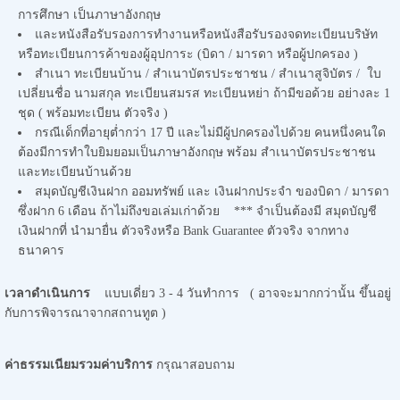
การศึกษา เป็นภาษาอังกฤษ
และหนังสือรับรองการทำงานหรือหนังสือรับรองจดทะเบียนบริษัท
หรือทะเบียนการค้าของผู้อุปการะ (บิดา / มารดา หรือผู้ปกครอง )
สำเนา ทะเบียนบ้าน / สำเนาบัตรประชาชน / สำเนาสูจิบัตร / ใบ
เปลี่ยนชื่อ นามสกุล ทะเบียนสมรส ทะเบียนหย่า ถ้ามีขอด้วย อย่างละ 1
ชุด ( พร้อมทะเบียน ตัวจริง )
กรณีเด็กที่อายุต่ำกว่า 17 ปี และไม่มีผู้ปกครองไปด้วย คนหนึ่งคนใด
ต้องมีการทำใบยิมยอมเป็นภาษาอังกฤษ พร้อม สำเนาบัตรประชาชน
และทะเบียนบ้านด้วย
สมุดบัญชีเงินฝาก ออมทรัพย์ และ เงินฝากประจำ ของบิดา / มารดา
ซึ่งฝาก 6 เดือน ถ้าไม่ถึงขอเล่มเก่าด้วย *** จำเป็นต้องมี สมุดบัญชี
เงินฝากที่ นำมายื่น ตัวจริงหรือ Bank Guarantee ตัวจริง จากทาง
ธนาคาร
เวลาดำเนินการ
แบบเดี่ยว 3 - 4 วันทำการ ( อาจจะมากกว่านั้น ขึ้นอยู่
กับการพิจารณาจากสถานทูต )
ค่าธรรมเนียมรวมค่าบริการ
กรุณาสอบถาม